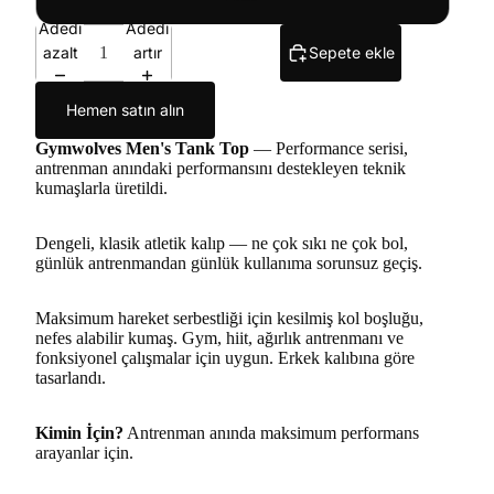
Adedi
Adedi
azalt
artır
Sepete ekle
Hemen satın alın
Gymwolves Men's Tank Top
— Performance serisi,
antrenman anındaki performansını destekleyen teknik
kumaşlarla üretildi.
Dengeli, klasik atletik kalıp — ne çok sıkı ne çok bol,
günlük antrenmandan günlük kullanıma sorunsuz geçiş.
Maksimum hareket serbestliği için kesilmiş kol boşluğu,
nefes alabilir kumaş. Gym, hiit, ağırlık antrenmanı ve
fonksiyonel çalışmalar için uygun. Erkek kalıbına göre
tasarlandı.
Kimin İçin?
Antrenman anında maksimum performans
arayanlar için.