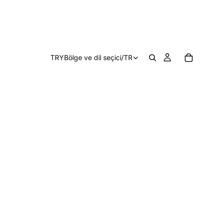
TRY
Bölge ve dil seçici
/
TR