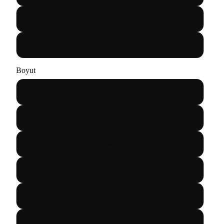
Melanj Gri
Beyaz
Boyut
XS
S
M
L
XL
2XL