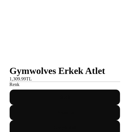
Gymwolves Erkek Atlet
1,309.99TL
Renk
Siyah
Donanma
Gerçek Asil