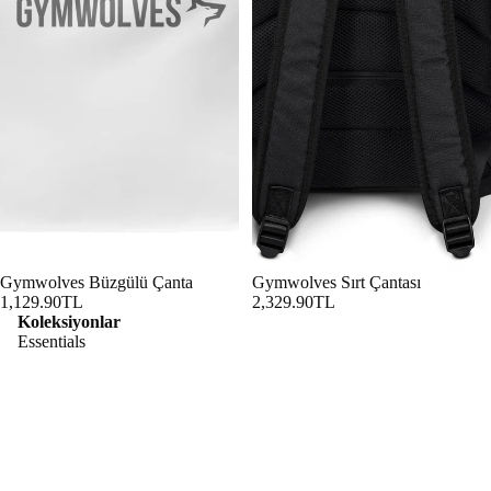
Gymwolves Büzgülü Çanta
Gymwolves Sırt Çantası
1,129.90TL
2,329.90TL
Koleksiyonlar
Essentials
Performance
Lifestyle
Predato
Predator
r
Kategoriler