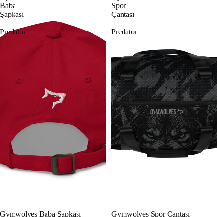
Baba
Spor
Şapkası
Çantası
—
—
Predator
Predator
Gymwolves Baba Şapkası —
Gymwolves Spor Çantası —