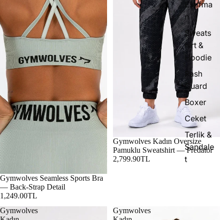
Eşofma
n
Sweats
hirt &
Hoodie
Rash
Guard
Boxer
Ceket
Terlik &
Gymwolves Kadın Oversize
Sandale
Pamuklu Sweatshirt — Predator
t
2,799.90TL
Gymwolves Seamless Sports Bra
— Back-Strap Detail
1,249.00TL
Gymwolves
Gymwolves
Kadın
Kadın