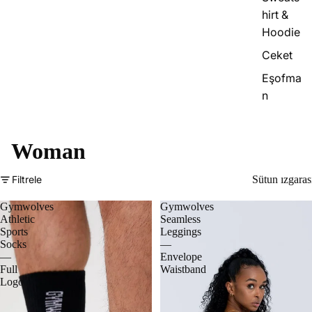
hirt &
Hoodie
Ceket
Eşofma
n
Woman
Filtrele
Sütun ızgaras
Gymwolves
Gymwolves
Athletic
Seamless
Sports
Leggings
Socks
—
—
Envelope
Full
Waistband
Logo