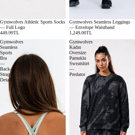
Gymwolves Athletic Sports Socks
Gymwolves Seamless Leggings
— Full Logo
— Envelope Waistband
449.99TL
1,249.00TL
Gymwolves
Gymwolves
Seamless
Kadın
Sports
Oversize
Bra
Pamuklu
—
Sweatshirt
Back-
—
Strap
Predator
Detail
Şort
Tayt
Tişört
Atlet