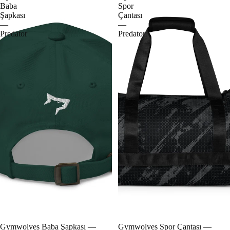
Baba
Spor
Şapkası
Çantası
—
—
Predator
Predator
Gymwolves Baba Şapkası —
Gymwolves Spor Çantası —