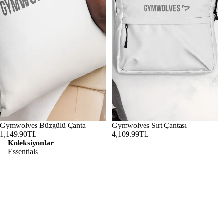
Gymwolves Büzgülü Çanta
Gymwolves Sırt Çantası
1,149.90TL
4,109.99TL
Koleksiyonlar
Essentials
Performance
Lifestyle
Predato
Predator
r
Kategoriler