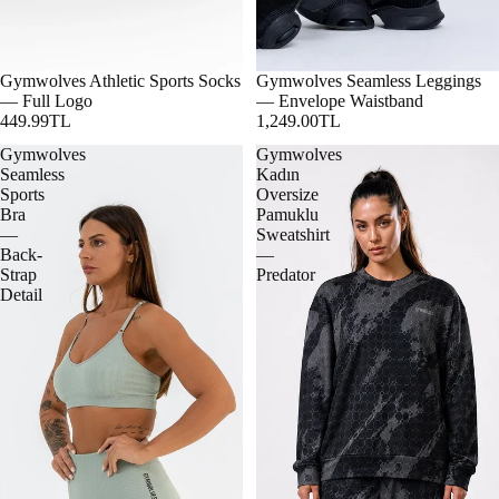
Gymwolves Athletic Sports Socks
Gymwolves Seamless Leggings
— Full Logo
— Envelope Waistband
449.99TL
1,249.00TL
Gymwolves
Gymwolves
Seamless
Kadın
Sports
Oversize
Bra
Pamuklu
—
Sweatshirt
Back-
—
Strap
Predator
Detail
Şort
Tayt
Tişört
Atlet