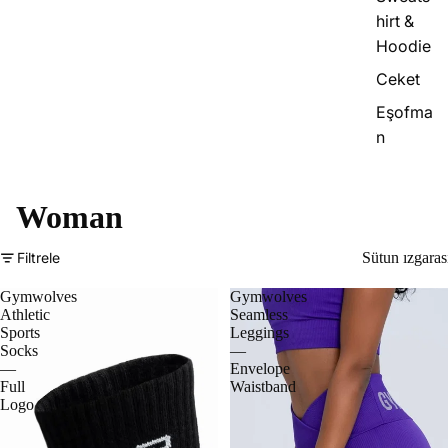
hirt &
Hoodie
Ceket
Eşofma
n
Woman
Filtrele
Sütun ızgaras
Gymwolves
Gymwolves
Athletic
Seamless
Sports
Leggings
Socks
—
—
Envelope
Full
Waistband
Logo