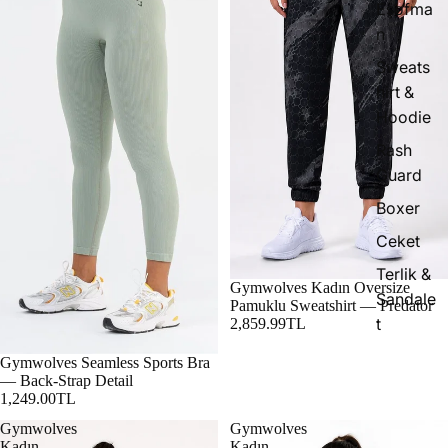
Eşofma
n
Sweats
hirt &
Hoodie
Rash
Guard
Boxer
Ceket
Terlik &
Gymwolves Kadın Oversize
Sandale
Pamuklu Sweatshirt — Predator
t
2,859.99TL
Gymwolves Seamless Sports Bra
— Back-Strap Detail
1,249.00TL
Gymwolves
Gymwolves
Kadın
Kadın