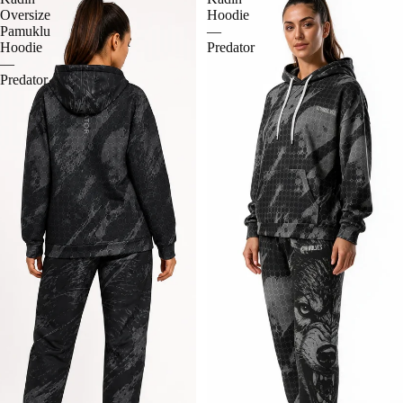
Oversize
Hoodie
Pamuklu
—
Hoodie
Predator
—
Predator