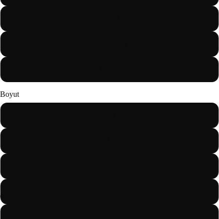
Gerçek Asil
Melanj Gri
Beyaz
Boyut
XS
S
M
Men
L
XL