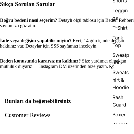
Shorts
Sıkça Sorulan Sorular
Leggin
gs
Doğru bedeni nasıl seçerim?
Detaylı ölçü tablosu için
Beden Rehberi
sayfamıza göz atın.
T-Shirt
Tank
İade veya değişim yapabilir miyim?
Evet, 14 gün içinde değişim
Top
hakkınız var. Detaylar için
SSS
sayfamızı inceleyin.
Sweatp
Beden konusunda kararsız mı kaldınız?
Size yardımcı olmaktan
ants
mutluluk duyarız —
Instagram DM
üzerinden bize yazın. 🐺
Sweats
hirt &
Hoodie
Rash
Bunları da beğenebilirsiniz
Guard
Boxer
Customer Reviews
Jacket
Be the first to write a review