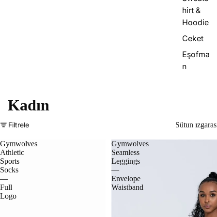
hirt &
Hoodie
Ceket
Eşofma
n
Kadın
Filtrele
Sütun ızgaras
Gymwolves
Gymwolves
Athletic
Seamless
Sports
Leggings
Socks
—
—
Envelope
Full
Waistband
Logo