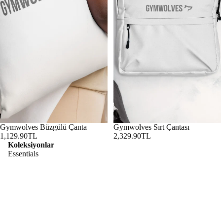
Gymwolves Büzgülü Çanta
Gymwolves Sırt Çantası
1,129.90TL
2,329.90TL
Koleksiyonlar
Essentials
Performance
Lifestyle
Predato
Predator
r
Kategoriler