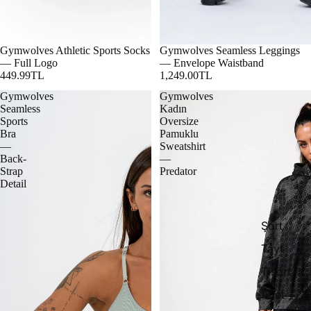
Gymwolves Athletic Sports Socks
Gymwolves Seamless Leggings
— Full Logo
— Envelope Waistband
449.99TL
1,249.00TL
Gymwolves
Gymwolves
Seamless
Kadın
Sports
Oversize
Bra
Pamuklu
—
Sweatshirt
Back-
—
Strap
Predator
Detail
Şort
Tayt
Tişört
Atlet