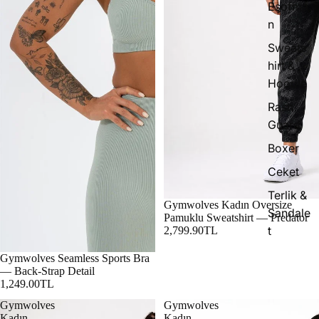
Eşofma
n
Sweats
hirt &
Hoodie
Rash
Guard
Boxer
Ceket
Terlik &
Gymwolves Kadın Oversize
Sandale
Pamuklu Sweatshirt — Predator
t
2,799.90TL
Gymwolves Seamless Sports Bra
— Back-Strap Detail
1,249.00TL
Gymwolves
Gymwolves
Kadın
Kadın