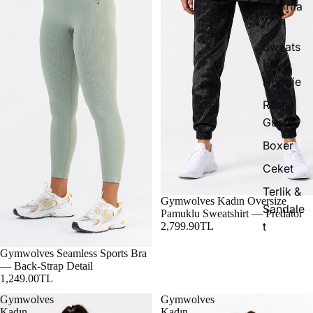
Eşofma
n
Sweats
hirt &
Hoodie
Rash
Guard
Boxer
Ceket
Terlik &
Gymwolves Kadın Oversize
Sandale
Pamuklu Sweatshirt — Predator
t
2,799.90TL
Gymwolves Seamless Sports Bra
— Back-Strap Detail
1,249.00TL
Gymwolves
Gymwolves
Kadın
Kadın