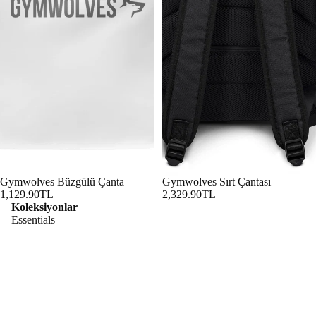
Gymwolves Büzgülü Çanta
Gymwolves Sırt Çantası
1,129.90TL
2,329.90TL
Koleksiyonlar
Essentials
Performance
Lifestyle
Predato
Predator
r
Kategoriler