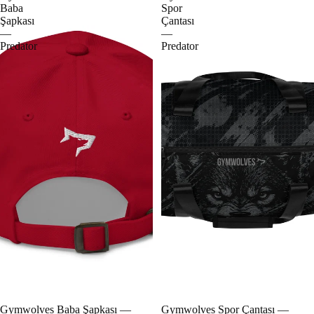
Baba
Spor
Şapkası
Çantası
—
—
Predator
Predator
Gymwolves Baba Şapkası —
Gymwolves Spor Çantası —