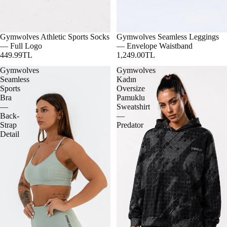
Gymwolves Athletic Sports Socks
Gymwolves Seamless Leggings
— Full Logo
— Envelope Waistband
449.99TL
1,249.00TL
Gymwolves
Gymwolves
Seamless
Kadın
Sports
Oversize
Bra
Pamuklu
—
Sweatshirt
Back-
—
Strap
Predator
Detail
Şort
Tayt
Tişört
Atlet