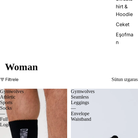
hirt &
Hoodie
Ceket
Eşofma
n
Woman
Filtrele
Sütun ızgaras
Gymwolves
Gymwolves
Athletic
Seamless
Sports
Leggings
Socks
—
—
Envelope
Full
Waistband
Logo